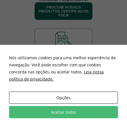
PROCURE NOSSOS
PRODUTOS CERTIFICADOS
FSC®
Relatórios de
Transparência e
Nós utilizamos cookies para uma melhor experiência de
Igualdade Salarial
navegação. Você pode escolher com que cookies
concorda nas opções, ou aceitar todos.
Leia nossa
política de privacidade.
© 2022 Rio Verde. Todos os direitos reservados. Desenvolvido
por
Ecco Editora
.
Opções
Aceitar todos
Acesse nossa
Política de Privacidade
.